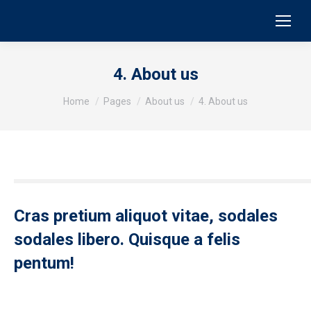
4. About us
You are here:
Home
Pages
About us
4. About us
Cras pretium aliquot vitae, sodales
sodales libero. Quisque a felis
pentum!