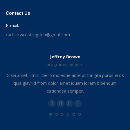
on
Facebook
Contact Us
E-mail:
cadillacwrestlingclub@gmail.com
Jeffrey Brown
programming guru
Glavi amet ritnisl libero molestie ante ut fringilla purus eros
quis glavrid from dolor amet iquam lorem bibendum
estionosa semper.
.
Personal
E-
Facebook
Instagram
blog
mail
/
website