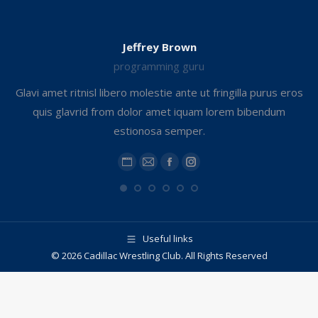
Jeffrey Brown
programming guru
Glavi amet ritnisl libero molestie ante ut fringilla purus eros
quis glavrid from dolor amet iquam lorem bibendum
estionosa semper.
.
Personal
E-
Facebook
Instagram
blog
mail
/
website
Useful links
© 2026 Cadillac Wrestling Club. All Rights Reserved